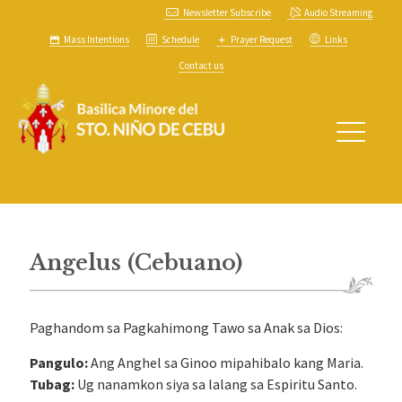
Newsletter Subscribe
Audio Streaming
Mass Intentions
Schedule
Prayer Request
Links
Contact us
Angelus (Cebuano)
Paghandom sa Pagkahimong Tawo sa Anak sa Dios:
Pangulo:
Ang Anghel sa Ginoo mipahibalo kang Maria.
Tubag:
Ug nanamkon siya sa lalang sa Espiritu Santo.